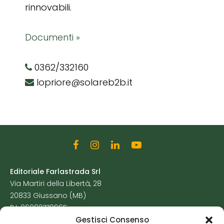
rinnovabili.
Documenti »
0362/332160
lopriore@solareb2b.it
Editoriale Farlastrada Srl
Via Martiri della Libertà, 28
20833 Giussano (MB)
P.I. 06982770965
Gestisci Consenso