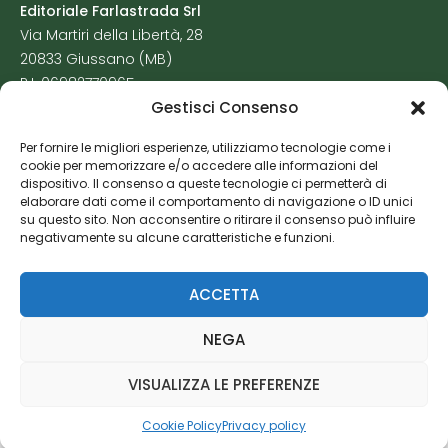
Editoriale Farlastrada Srl
Via Martiri della Libertà, 28
20833 Giussano (MB)
P.I. 06982770965
Gestisci Consenso
Privacy Policy
Per fornire le migliori esperienze, utilizziamo tecnologie come i
Cookie Policy
cookie per memorizzare e/o accedere alle informazioni del
Risorse Aggiuntive
dispositivo. Il consenso a queste tecnologie ci permetterà di
elaborare dati come il comportamento di navigazione o ID unici
su questo sito. Non acconsentire o ritirare il consenso può influire
negativamente su alcune caratteristiche e funzioni.
ACCETTA
NEGA
VISUALIZZA LE PREFERENZE
Cookie Policy
Privacy policy