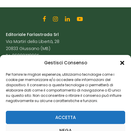
Editoriale Farlastrada Srl
Via Martiri della Libertà, 28
20833 Giussano (MB)
P.I. 06982770965
Gestisci Consenso
Privacy Policy
Per fornire le migliori esperienze, utilizziamo tecnologie come i
Cookie Policy
cookie per memorizzare e/o accedere alle informazioni del
Risorse Aggiuntive
dispositivo. Il consenso a queste tecnologie ci permetterà di
elaborare dati come il comportamento di navigazione o ID unici
su questo sito. Non acconsentire o ritirare il consenso può influire
negativamente su alcune caratteristiche e funzioni.
ACCETTA
NEGA