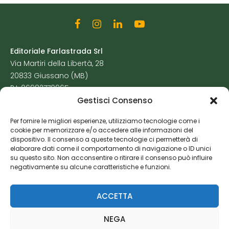
Editoriale Farlastrada Srl
Via Martiri della Libertà, 28
20833 Giussano (MB)
P.I. 06982770965
Gestisci Consenso
Privacy Policy
Per fornire le migliori esperienze, utilizziamo tecnologie come i
Cookie Policy
cookie per memorizzare e/o accedere alle informazioni del
Risorse Aggiuntive
dispositivo. Il consenso a queste tecnologie ci permetterà di
elaborare dati come il comportamento di navigazione o ID unici
su questo sito. Non acconsentire o ritirare il consenso può influire
negativamente su alcune caratteristiche e funzioni.
ACCETTA
NEGA