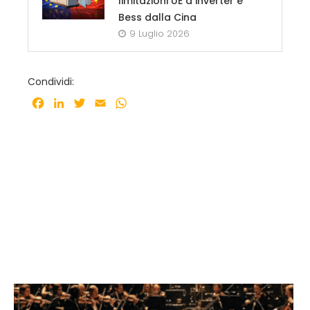
limitazioni UE a inverter e
Bess dalla Cina
9 Luglio 2026
Condividi:
Facebook
LinkedIn
Twitter
Email
WhatsApp