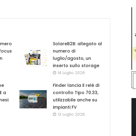
umero
SolareB2B: allegato al
 focus
numero di
in
luglio/agosto, un
inserto sullo storage
14 Luglio 2026
pe
Finder lancia il relè di
UE a
controllo Tipo 70.33,
nesi:
utilizzabile anche su
impianti FV
13 Luglio 2026