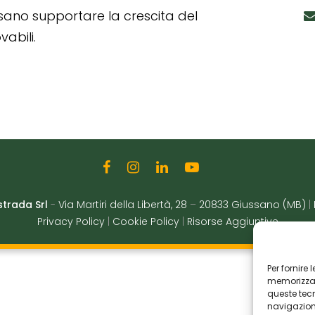
ssano supportare la crescita del
abili.
strada Srl
-
Via Martiri della Libertà, 28
–
20833 Giussano (MB)
|
Privacy Policy
|
Cookie Policy
|
Risorse Aggiuntive
Per fornire
memorizzare
queste tec
navigazione