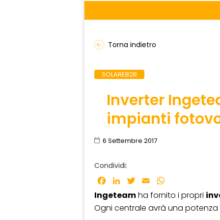
Torna indietro
SOLAREB2B
Inverter Inget
impianti fotovol
6 Settembre 2017
Condividi:
Facebook
LinkedIn
Twitter
Email
WhatsApp
Ingeteam
ha fornito i propri
inv
Ogni centrale avrà una potenza d