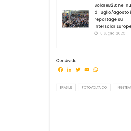
SolareB2B: nel n
di luglio/agosto i
reportage su
Intersolar Europ
10 Luglio 2026
Condividi:
Facebook
LinkedIn
Twitter
Email
WhatsApp
BRASILE
FOTOVOLTAICO
INGETEA