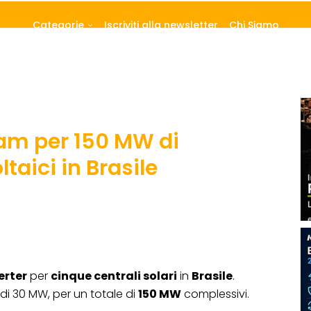
Categorie
Iscriviti alla newsletter
Chi Siamo
eam per 150 MW di
taici in Brasile
erter
per
cinque centrali solari
in
Brasile
.
i 30 MW, per un totale di
150 MW
complessivi.