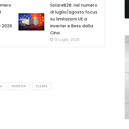
umero
SolareB2B: nel numero
l
di luglio/agosto focus
su limitazioni UE a
e 2026
inverter e Bess dalla
Cina
9 Luglio 2026
M
INVERTER
SOLARE