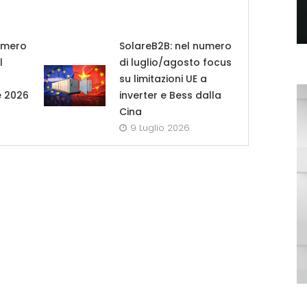
umero
SolareB2B: nel numero
l
di luglio/agosto focus
su limitazioni UE a
e 2026
inverter e Bess dalla
Cina
9 Luglio 2026