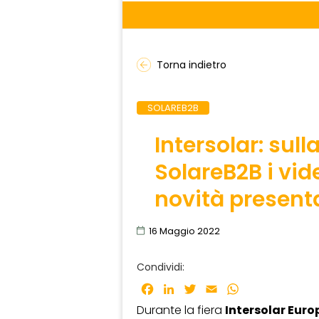
Torna indietro
SOLAREB2B
Intersolar: sul
SolareB2B i vid
novità presenta
16 Maggio 2022
Condividi:
Facebook
LinkedIn
Twitter
Email
WhatsApp
Durante la fiera
Intersolar Euro