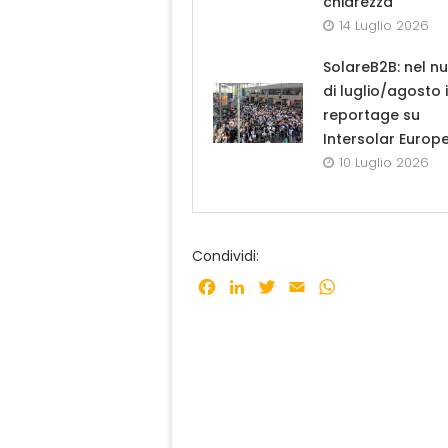
chiarezza”
14 Luglio 2026
SolareB2B: nel n
di luglio/agosto i
reportage su
Intersolar Europ
10 Luglio 2026
Condividi:
Facebook
LinkedIn
Twitter
Email
WhatsApp