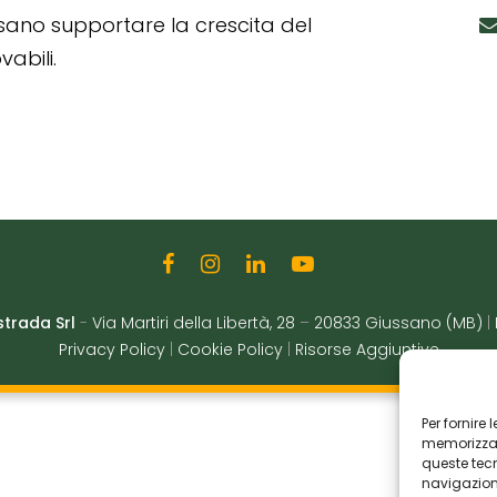
ssano supportare la crescita del
abili.
strada Srl
-
Via Martiri della Libertà, 28
–
20833 Giussano (MB)
|
Privacy Policy
|
Cookie Policy
|
Risorse Aggiuntive
Per fornire
memorizzare
queste tec
navigazione