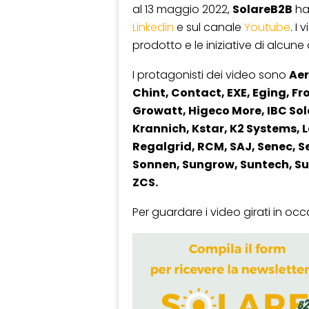
al 13 maggio 2022,
SolareB2B
ha 
Linkedin
e sul canale
Youtube
. I
prodotto e le iniziative di alcune 
I protagonisti dei video sono
Aer
Chint, Contact, EXE, Eging, F
Growatt, Higeco More, IBC Sola
Krannich, Kstar, K2 Systems, L
Regalgrid, RCM, SAJ, Senec, S
Sonnen, Sungrow, Suntech, Su
ZCS.
Per guardare i video girati in occ