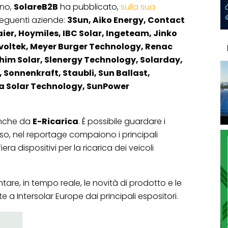
gno,
SolareB2B
ha pubblicato,
sulla sua
 seguenti aziende:
3Sun, Aiko Energy, Contact
Haier, Hoymiles, IBC Solar, Ingeteam, Jinko
Livoltek, Meyer Burger Technology, Renac
aphim Solar, Slenergy Technology, Solarday,
 Sonnenkraft, Staubli, Sun Ballast,
a Solar Technology, SunPower
 anche da
E-Ricarica
. È possibile guardare i
o, nel reportage compaiono i principali
ra dispositivi per la ricarica dei veicoli
are, in tempo reale, le novità di prodotto e le
e a Intersolar Europe dai principali espositori.