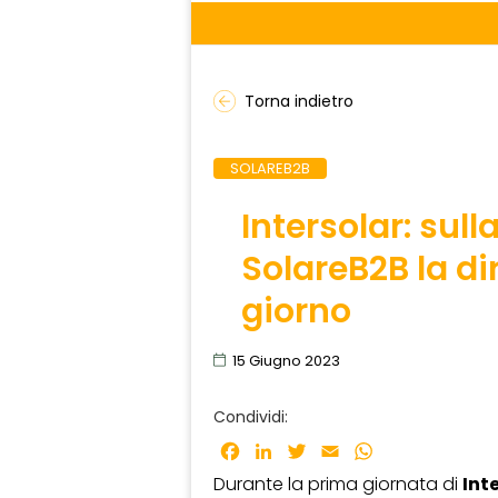
Torna indietro
SOLAREB2B
Intersolar: sull
SolareB2B la di
giorno
15 Giugno 2023
Condividi:
Facebook
LinkedIn
Twitter
Email
WhatsApp
Durante la prima giornata di
Int