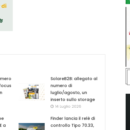
umero
SolareB2B: allegato al
 focus
numero di
in
luglio/agosto, un
inserto sullo storage
14 Luglio 2026
pe
Finder lancia il relè di
UE a
controllo Tipo 70.33,