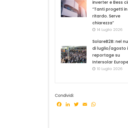
inverter e Bess ci
“Tanti progetti in
ritardo. Serve
chiarezza”
14 Luglio 2026
SolareB2B: nel n
di luglio/agosto i
reportage su
Intersolar Europ
10 Luglio 2026
Condividi:
Facebook
LinkedIn
Twitter
Email
WhatsApp