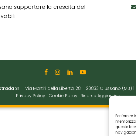
ssano supportare la crescita del
abili.
strada Srl
-
Via Martiri della Libertà, 28
–
20833 Giussano (MB)
|
Privacy Policy
|
Cookie Policy
|
Risorse Aggiuntive
Per fornire
memorizzare
queste tec
navigazione