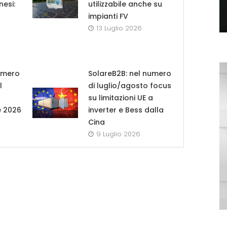
nesi:
utilizzabile anche su
impianti FV
13 Luglio 2026
umero
SolareB2B: nel numero
l
di luglio/agosto focus
su limitazioni UE a
e 2026
inverter e Bess dalla
Cina
9 Luglio 2026