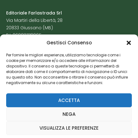
Editoriale Farlastrada Srl
Via Martiri della Libertà, 28
20833 Giussano (MB)
P.I. 06982770965
Gestisci Consenso
Privacy Policy
Per fornire le migliori esperienze, utilizziamo tecnologie come i
Cookie Policy
cookie per memorizzare e/o accedere alle informazioni del
Risorse Aggiuntive
dispositivo. Il consenso a queste tecnologie ci permetterà di
elaborare dati come il comportamento di navigazione o ID unici
su questo sito. Non acconsentire o ritirare il consenso può influire
negativamente su alcune caratteristiche e funzioni.
ACCETTA
NEGA
VISUALIZZA LE PREFERENZE