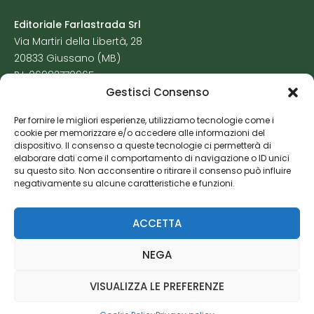
Editoriale Farlastrada Srl
Via Martiri della Libertà, 28
20833 Giussano (MB)
P.I. 06982770965
Gestisci Consenso
Privacy Policy
Per fornire le migliori esperienze, utilizziamo tecnologie come i
Cookie Policy
cookie per memorizzare e/o accedere alle informazioni del
Risorse Aggiuntive
dispositivo. Il consenso a queste tecnologie ci permetterà di
elaborare dati come il comportamento di navigazione o ID unici
su questo sito. Non acconsentire o ritirare il consenso può influire
negativamente su alcune caratteristiche e funzioni.
ACCETTA
NEGA
VISUALIZZA LE PREFERENZE