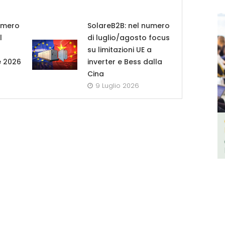
umero
SolareB2B: nel numero
l
di luglio/agosto focus
su limitazioni UE a
e 2026
inverter e Bess dalla
Cina
9 Luglio 2026