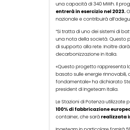
una capacità di 340 MWh. Il proget
entrerà in esercizio nel 2023.
Of
nazionale e contribuirà all’adegu
“Si tratta di uno dei sistemi di ba
una nota della società. Questo pr
di supporto alla rete. Inoltre da
decarbonizzazione in Italia.
«Questo progetto rappresenta la
basato sulle energie rinnovabili,
fondamentale» ha dichiarato St
president di Ingeteam Italia.
Le Stazioni di Potenza utilizzat
100% di fabbricazione europe
container, che sarà
realizzata i
Ingeteam in particolare fornirà 