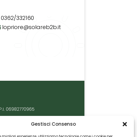
0362/332160
lopriore@solareb2b.it
P.I. 06982770965
Gestisci Consenso
 le migliori esperienze, utilizziamo tecnologie come i cookie per