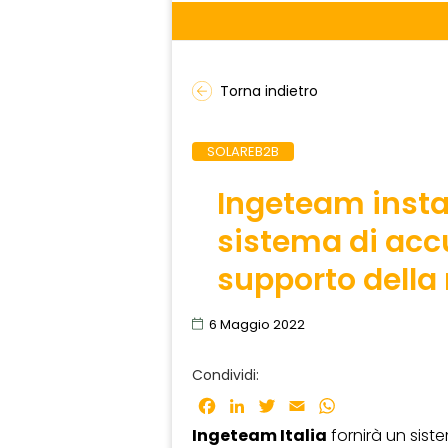
Torna indietro
SOLAREB2B
Ingeteam instal
sistema di ac
supporto della 
6 Maggio 2022
Condividi:
Facebook
LinkedIn
Twitter
Email
WhatsApp
Ingeteam Italia
fornirà un sis