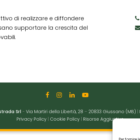
tivo di realizzare e diffondere
ssano supportare la crescita del
abili.
strada Srl
-
Via Martiri della Libertà, 28
–
20833 Giussano (MB)
|
Privacy Policy
|
Cookie Policy
|
Risorse Aggiuntive
Per fornire