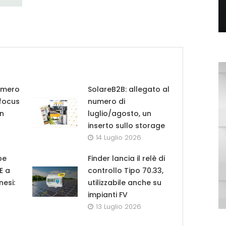
umero
SolareB2B: allegato al
 focus
numero di
in
luglio/agosto, un
inserto sullo storage
14 Luglio 2026
pe
Finder lancia il relè di
UE a
controllo Tipo 70.33,
nesi:
utilizzabile anche su
impianti FV
13 Luglio 2026