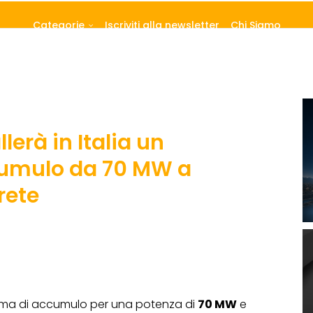
Categorie
Iscriviti alla newsletter
Chi Siamo
lerà in Italia un
cumulo da 70 MW a
rete
tema di accumulo per una potenza di
70 MW
e