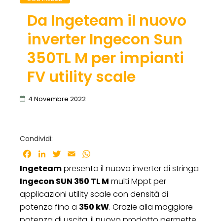
Da Ingeteam il nuovo
inverter Ingecon Sun
350TL M per impianti
FV utility scale
4 Novembre 2022
Condividi:
Facebook
LinkedIn
Twitter
Email
WhatsApp
Ingeteam
presenta il nuovo inverter di stringa
Ingecon SUN 350 TL M
multi Mppt per
applicazioni utility scale con densità di
potenza fino a
350 kW
. Grazie alla maggiore
potenza di uscita, il nuovo prodotto permette