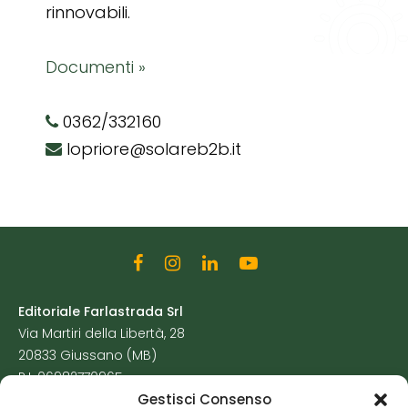
rinnovabili.
Documenti »
0362/332160
lopriore@solareb2b.it
Editoriale Farlastrada Srl
Via Martiri della Libertà, 28
20833 Giussano (MB)
P.I. 06982770965
Gestisci Consenso