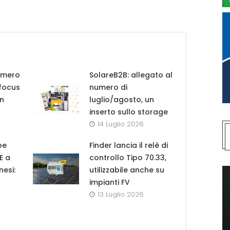
umero
SolareB2B: allegato al
 focus
numero di
in
luglio/agosto, un
inserto sullo storage
14 Luglio 2026
pe
Finder lancia il relè di
UE a
controllo Tipo 70.33,
nesi:
utilizzabile anche su
impianti FV
13 Luglio 2026