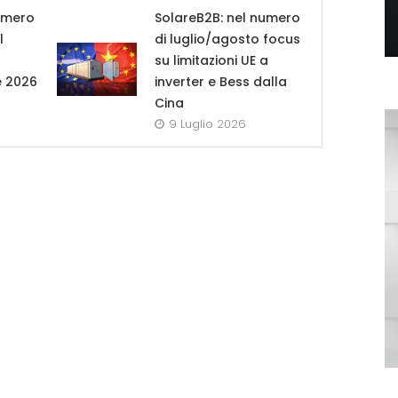
umero
SolareB2B: nel numero
l
di luglio/agosto focus
su limitazioni UE a
e 2026
inverter e Bess dalla
Cina
9 Luglio 2026