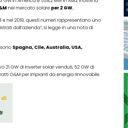
3 GW in America e 559,2 MW in Asia. Inoltre la
&M
nel mercato solare
per 2 GW.
018 e nel 2019, questi numeri rappresentano uno
strati dall’azienda”, si legge in una nota di
à sono
Spagna, Cile, Australia, USA,
o 21 GW di inverter solari venduti, 52 GW di
tratti O&M per impianti da energia rinnovabile.