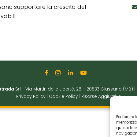
ssano supportare la crescita del
abili.
strada Srl
-
Via Martiri della Libertà, 28
–
20833 Giussano (MB)
|
Privacy Policy
|
Cookie Policy
|
Risorse Aggiuntive
Per fornire
memorizzare
queste tec
navigazione