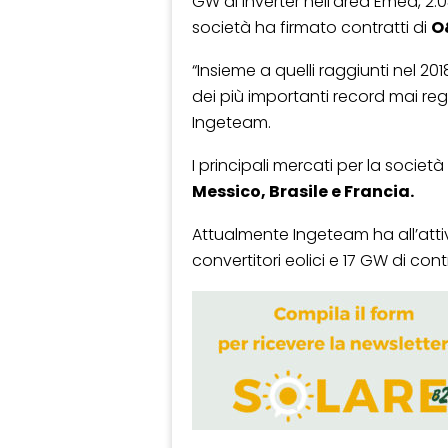
GW di inverter nell’area Emea, 2.0
società ha firmato contratti di
O
“Insieme a quelli raggiunti nel 2
dei più importanti record mai regi
Ingeteam.
I principali mercati per la societ
Messico, Brasile e Francia.
Attualmente Ingeteam ha all’attiv
convertitori eolici e 17 GW di con