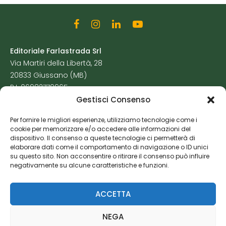
Editoriale Farlastrada Srl
Via Martiri della Libertà, 28
20833 Giussano (MB)
P.I. 06982770965
Gestisci Consenso
Privacy Policy
Per fornire le migliori esperienze, utilizziamo tecnologie come i
Cookie Policy
cookie per memorizzare e/o accedere alle informazioni del
Risorse Aggiuntive
dispositivo. Il consenso a queste tecnologie ci permetterà di
elaborare dati come il comportamento di navigazione o ID unici
su questo sito. Non acconsentire o ritirare il consenso può influire
negativamente su alcune caratteristiche e funzioni.
ACCETTA
NEGA