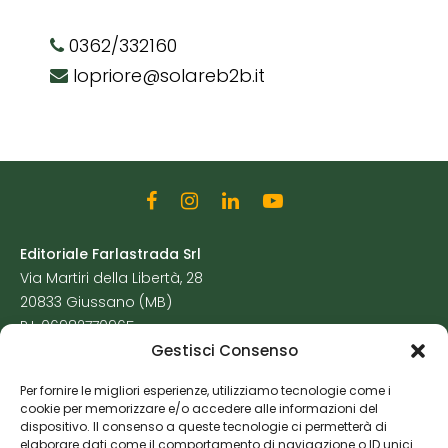
0362/332160
lopriore@solareb2b.it
Editoriale Farlastrada Srl
Via Martiri della Libertà, 28
20833 Giussano (MB)
P.I. 06982770965
Gestisci Consenso
Privacy Policy
Per fornire le migliori esperienze, utilizziamo tecnologie come i
Cookie Policy
cookie per memorizzare e/o accedere alle informazioni del
Risorse Aggiuntive
dispositivo. Il consenso a queste tecnologie ci permetterà di
elaborare dati come il comportamento di navigazione o ID unici