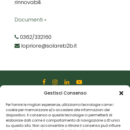
rinnovabili.
Documenti »
0362/332160
lopriore@solareb2b.it
Gestisci Consenso
Editoriale Farlastrada Srl
Via Martiri della Libertà, 28
Per fornire le migliori esperienze, utilizziamo tecnologie come i
cookie per memorizzare e/o accedere alle informazioni del
20833 Giussano (MB)
dispositivo. Il consenso a queste tecnologie ci permetterà di
P.I. 06982770965
elaborare dati come il comportamento di navigazione o ID unici
su questo sito. Non acconsentire o ritirare il consenso può influire