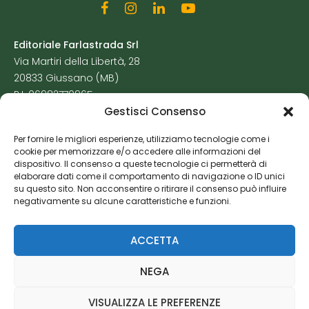
Editoriale Farlastrada Srl
Via Martiri della Libertà, 28
20833 Giussano (MB)
P.I. 06982770965
Gestisci Consenso
Privacy Policy
Per fornire le migliori esperienze, utilizziamo tecnologie come i
Cookie Policy
cookie per memorizzare e/o accedere alle informazioni del
Risorse Aggiuntive
dispositivo. Il consenso a queste tecnologie ci permetterà di
elaborare dati come il comportamento di navigazione o ID unici
su questo sito. Non acconsentire o ritirare il consenso può influire
negativamente su alcune caratteristiche e funzioni.
ACCETTA
NEGA
VISUALIZZA LE PREFERENZE