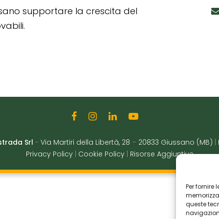
ssano supportare la crescita del
abili.
strada Srl
-
Via Martiri della Libertà, 28
–
20833 Giussano (MB)
|
Privacy Policy
|
Cookie Policy
|
Risorse Aggiuntive
Per fornire
memorizzare
queste tec
navigazione