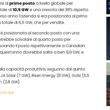
si al
primo posto
a livello globale per
otale di
10,5 GW
e una crescita del 38% rispetto
rso anno l’azienda si era posizionata al primo
 totale di 6,5 GW, che per vendite.
si è posizionata al secondo posto con una
otrebbe scivolare al quarto posto per
asciando il posto rispettivamente a Canadian
a quest’anno dovrebbe salire a ben 9,9 GW, e
lla capacità produttiva, seguono dal quinto
 JA Solar (7 GW), Risen Energy (8 GW), Gclsi (5,5
n (2,8 GW).
icca qui