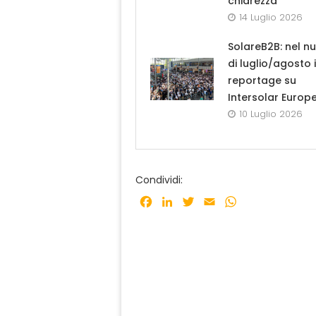
chiarezza”
14 Luglio 2026
SolareB2B: nel n
di luglio/agosto i
reportage su
Intersolar Europ
10 Luglio 2026
Condividi:
Facebook
LinkedIn
Twitter
Email
WhatsApp