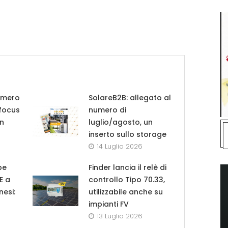
umero
SolareB2B: allegato al
 focus
numero di
in
luglio/agosto, un
inserto sullo storage
14 Luglio 2026
pe
Finder lancia il relè di
UE a
controllo Tipo 70.33,
nesi:
utilizzabile anche su
impianti FV
13 Luglio 2026