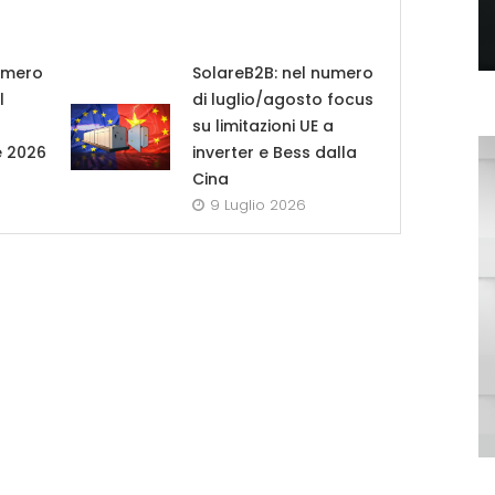
umero
SolareB2B: nel numero
l
di luglio/agosto focus
su limitazioni UE a
e 2026
inverter e Bess dalla
Cina
9 Luglio 2026