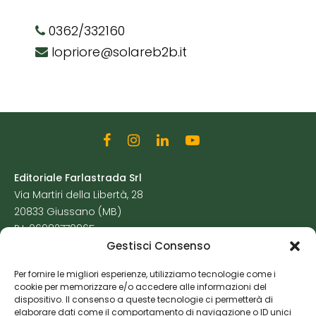
0362/332160
lopriore@solareb2b.it
Editoriale Farlastrada Srl
Via Martiri della Libertà, 28
20833 Giussano (MB)
P.I. 06982770965
Gestisci Consenso
Privacy Policy
Per fornire le migliori esperienze, utilizziamo tecnologie come i
Cookie Policy
cookie per memorizzare e/o accedere alle informazioni del
Risorse Aggiuntive
dispositivo. Il consenso a queste tecnologie ci permetterà di
elaborare dati come il comportamento di navigazione o ID unici