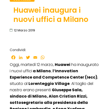
Huawei inaugura i
nuovi uffici a Milano
12 Marzo 2019
Condividi:
Facebook
LinkedIn
Twitter
Email
WhatsApp
Oggi, martedì 12 marzo,
Huawei
ha inaugurato
i nuovi uffici
a Milano
,
l’Innovation
Experience and Competence Center (Iecc)
,
situato al
Lorenteggio Village
. Al taglio del
nastro erano presenti
Giuseppe Sala,
sindaco di Milano, Alan Cristian Rizzi,
sottosegretario alla presidenza della
Regione Lombardia, e Song Xuefeng,