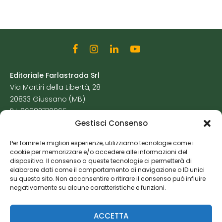
Editoriale Farlastrada Srl
Via Martiri della Libertà, 28
20833 Giussano (MB)
P.I. 06982770965
Gestisci Consenso
Privacy Policy
Per fornire le migliori esperienze, utilizziamo tecnologie come i
Cookie Policy
cookie per memorizzare e/o accedere alle informazioni del
Risorse Aggiuntive
dispositivo. Il consenso a queste tecnologie ci permetterà di
elaborare dati come il comportamento di navigazione o ID unici
su questo sito. Non acconsentire o ritirare il consenso può influire
negativamente su alcune caratteristiche e funzioni.
ACCETTA