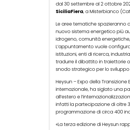
dal 30 settembre al 2 ottobre 202
SiciliaFiera
, a Misterbianco (Cat
Le aree tematiche spazieranno d
nuovo sistema energetico più a
idrogeno, comunità energetiche, a
L’appuntamento vuole configura
istituzioni, enti di ricerca, indu
tradurre il dibattito in traiettori
snodo strategico per lo sviluppo 
Heysun – Expo della Transizione En
internazionale, ha siglato una p
all’estero e l’internazionalizzazi
infatti la partecipazione di oltre
programmazione di circa 400 incon
«La terza edizione di Heysun ra