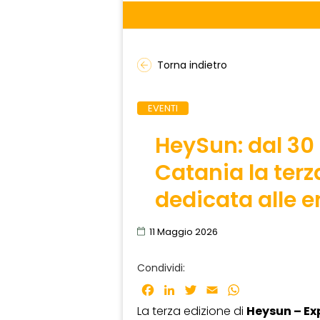
Torna indietro
EVENTI
HeySun: dal 30 
Catania la terza
dedicata alle e
11 Maggio 2026
Condividi:
Facebook
LinkedIn
Twitter
Email
WhatsApp
La terza edizione di
Heysun – Ex