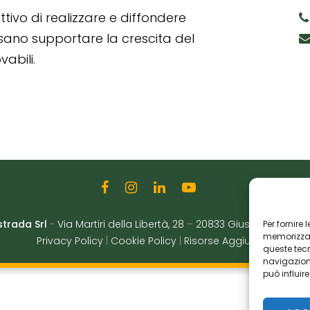
tivo di realizzare e diffondere
ssano supportare la crescita del
abili.
strada Srl
-
Via Martiri della Libertà, 28
–
20833 Giussano (MB)
|
Per fornire
memorizzare
Privacy Policy
|
Cookie Policy
|
Risorse Aggiuntive
queste tec
navigazione
può influir