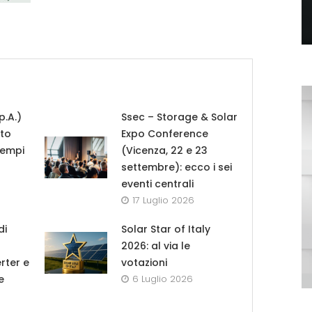
p.A.)
Ssec – Storage & Solar
tto
Expo Conference
tempi
(Vicenza, 22 e 23
settembre): ecco i sei
eventi centrali
17 Luglio 2026
di
Solar Star of Italy
2026: al via le
rter e
votazioni
e
6 Luglio 2026