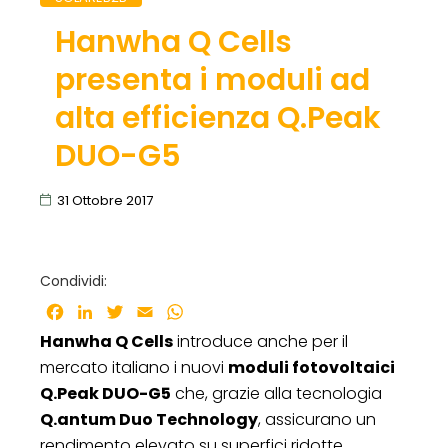
Hanwha Q Cells
presenta i moduli ad
alta efficienza Q.Peak
DUO-G5
31 Ottobre 2017
Condividi:
Facebook
LinkedIn
Twitter
Email
WhatsApp
Hanwha Q Cells
introduce anche per il
mercato italiano i nuovi
moduli fotovoltaici
Q.Peak DUO-G5
che, grazie alla tecnologia
Q.antum Duo Technology
, assicurano un
rendimento elevato su superfici ridotte.