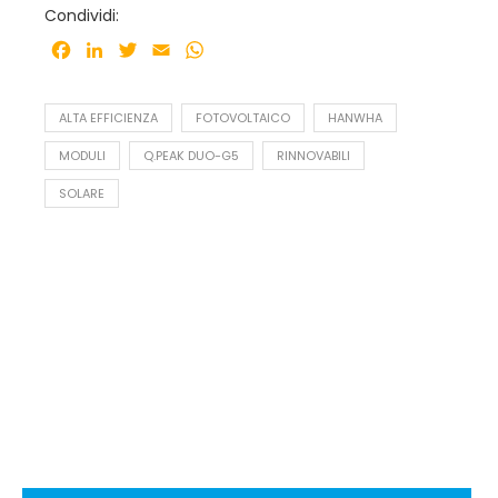
Condividi:
Facebook
LinkedIn
Twitter
Email
WhatsApp
ALTA EFFICIENZA
FOTOVOLTAICO
HANWHA
MODULI
Q.PEAK DUO-G5
RINNOVABILI
SOLARE