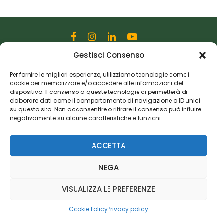
Gestisci Consenso
Editoriale Farlastrada Srl
Via Martiri della Libertà, 28
Per fornire le migliori esperienze, utilizziamo tecnologie come i
cookie per memorizzare e/o accedere alle informazioni del
20833 Giussano (MB)
dispositivo. Il consenso a queste tecnologie ci permetterà di
P.I. 06982770965
elaborare dati come il comportamento di navigazione o ID unici
su questo sito. Non acconsentire o ritirare il consenso può influire
negativamente su alcune caratteristiche e funzioni.
Privacy Policy
Cookie Policy
Risorse Aggiuntive
ACCETTA
NEGA
VISUALIZZA LE PREFERENZE
Cookie Policy
Privacy policy