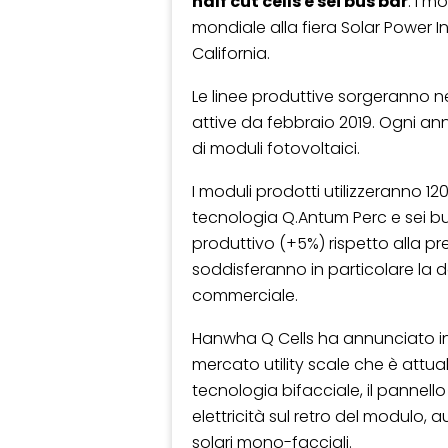
half cut cells e sei bus bar
. I m
mondiale alla fiera Solar Power In
California.
Le linee produttive sorgeranno n
attive da febbraio 2019. Ogni ann
di moduli fotovoltaici.
I moduli prodotti utilizzeranno 1
tecnologia Q.Antum Perc e sei bu
produttivo (+5%) rispetto alla p
soddisferanno in particolare la d
commerciale.
Hanwha Q Cells ha annunciato inol
mercato utility scale che è attua
tecnologia bifacciale, il pannel
elettricità sul retro del modulo,
solari mono-facciali.