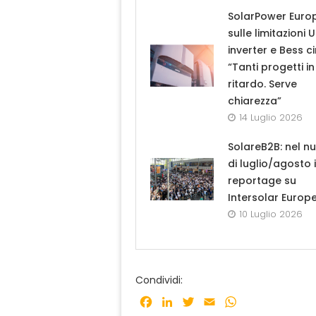
SolarPower Euro
sulle limitazioni 
inverter e Bess ci
“Tanti progetti in
ritardo. Serve
chiarezza”
14 Luglio 2026
SolareB2B: nel n
di luglio/agosto i
reportage su
Intersolar Europ
10 Luglio 2026
Condividi:
Facebook
LinkedIn
Twitter
Email
WhatsApp