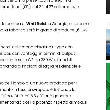
oduli verranno presentati in anteprima
ternational (SPI) dal 24 al 27 settembre, in
ella contea di
Whitfield
, in Georgia, e saranno
o la fabbrica sarà in grado di produrre 1,6 GW
20 semi-celle monocristalline P type con
s bar, con vantaggi in termini di output
recedente serie G5 da 330 Wp. I moduli
omanda di impianti di taglia residenziale e
tre il lancio di un nuovo prodotto per il
lmente in fase di sviluppo. Adottando la
lo Q.Peak DUO L-G5.3 / BF può generare
 aumentando così la potenza rispetto ai moduli