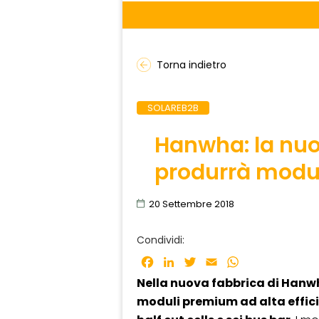
Torna indietro
SOLAREB2B
Hanwha: la nuo
produrrà moduli
20 Settembre 2018
Condividi:
Facebook
LinkedIn
Twitter
Email
WhatsApp
Nella nuova fabbrica di Hanw
moduli premium ad alta effic