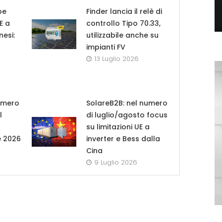
pe
Finder lancia il relè di
UE a
controllo Tipo 70.33,
nesi:
utilizzabile anche su
impianti FV
13 Luglio 2026
umero
SolareB2B: nel numero
l
di luglio/agosto focus
su limitazioni UE a
e 2026
inverter e Bess dalla
Cina
9 Luglio 2026