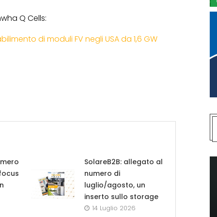
nwha Q Cells:
bilimento di moduli FV negli USA da 1,6 GW
umero
SolareB2B: allegato al
 focus
numero di
in
luglio/agosto, un
inserto sullo storage
14 Luglio 2026