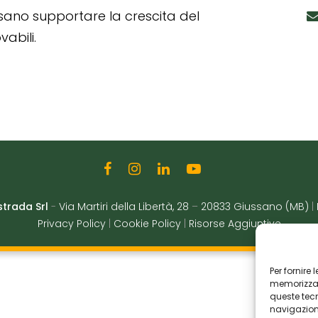
ssano supportare la crescita del
abili.
strada Srl
-
Via Martiri della Libertà, 28
–
20833 Giussano (MB)
|
Privacy Policy
|
Cookie Policy
|
Risorse Aggiuntive
Per fornire
memorizzare
queste tec
navigazione