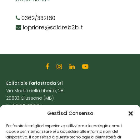
0362/332160
lopriore@solareb2b.it
Editoriale Farlastrada Srl
Via Martiri della Libertà, 28
20833 Giussano (MB)
P.I. 06982770965
Gestisci Consenso
Privacy Policy
Per fornire le migliori esperienze, utilizziamo tecnologie come i
Cookie Policy
cookie per memorizzare e/o accedere alle informazioni del
Risorse Aggiuntive
dispositivo. Il consenso a queste tecnologie ci permetterà di