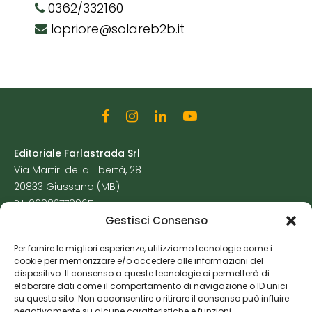
0362/332160
lopriore@solareb2b.it
Editoriale Farlastrada Srl
Via Martiri della Libertà, 28
20833 Giussano (MB)
P.I. 06982770965
Gestisci Consenso
Privacy Policy
Per fornire le migliori esperienze, utilizziamo tecnologie come i
Cookie Policy
cookie per memorizzare e/o accedere alle informazioni del
Risorse Aggiuntive
dispositivo. Il consenso a queste tecnologie ci permetterà di
elaborare dati come il comportamento di navigazione o ID unici
su questo sito. Non acconsentire o ritirare il consenso può influire
negativamente su alcune caratteristiche e funzioni.