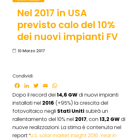
Nel 2017 in USA
previsto calo del 10%
dei nuovi impianti FV
10 Marzo 2017
Condividi:
Facebook
LinkedIn
Twitter
Email
WhatsApp
Dopo il record dei
14,6 GW
di nuovi impianti
installati nel
2016
(+95%) la crescita del
fotovoltaico negli
Stati Uniti
subirà un
rallentamento del 10% nel
2017
, con
13,2 GW
di
nuove realizzazioni. La stima è contenuta nel
report “
U.S. solar market insight 2016 .Year in