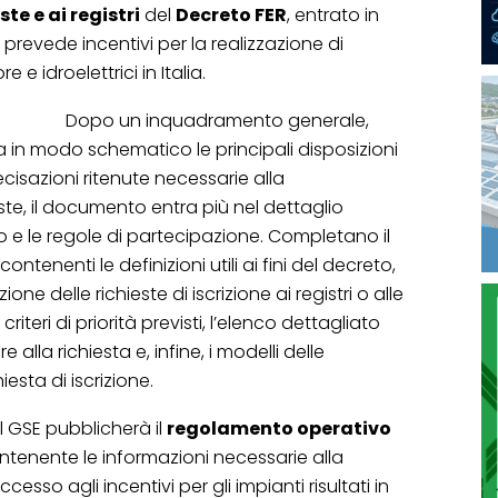
ste e ai registri
del
Decreto FER
, entrato in
a prevede incentivi per la realizzazione di
e e idroelettrici in Italia.
Dopo un inquadramento generale,
zza in modo schematico le principali disposizioni
cisazioni ritenute necessarie alla
aste, il documento entra più nel dettaglio
 e le regole di partecipazione. Completano il
ntenenti le definizioni utili ai fini del decreto,
one delle richieste di iscrizione ai registri o alle
riteri di priorità previsti, l’elenco dettagliato
lla richiesta e, infine, i modelli delle
iesta di iscrizione.
 GSE pubblicherà il
regolamento operativo
ontenente le informazioni necessarie alla
cesso agli incentivi per gli impianti risultati in