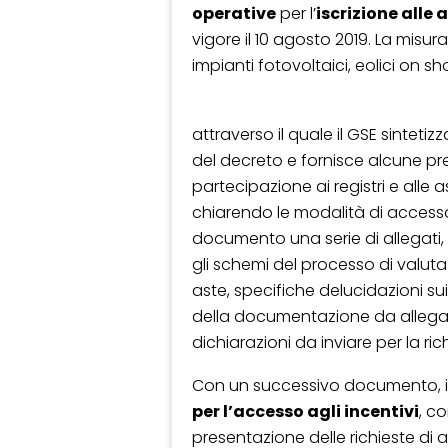
operative
per l’
iscrizione alle a
vigore il 10 agosto 2019. La misur
impianti fotovoltaici, eolici on shor
attraverso il quale il GSE sinteti
del decreto e fornisce alcune pre
partecipazione ai registri e alle 
chiarendo le modalità di accesso
documento una serie di allegati, co
gli schemi del processo di valutazi
aste, specifiche delucidazioni sui c
della documentazione da allegare a
dichiarazioni da inviare per la rich
Con un successivo documento, il
per l’accesso agli incentivi
, c
presentazione delle richieste di ac