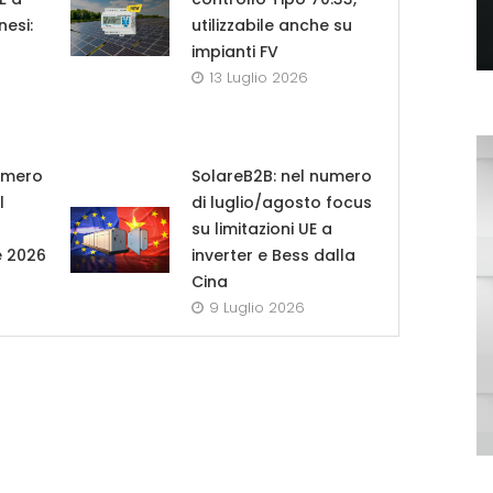
nesi:
utilizzabile anche su
impianti FV
13 Luglio 2026
umero
SolareB2B: nel numero
l
di luglio/agosto focus
su limitazioni UE a
e 2026
inverter e Bess dalla
Cina
9 Luglio 2026