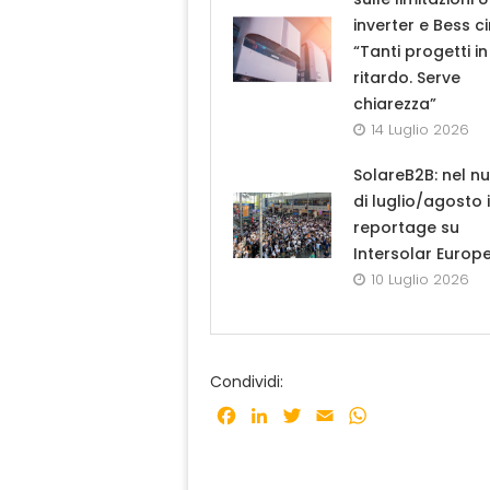
inverter e Bess ci
“Tanti progetti in
ritardo. Serve
chiarezza”
14 Luglio 2026
SolareB2B: nel n
di luglio/agosto i
reportage su
Intersolar Europ
10 Luglio 2026
Condividi:
Facebook
LinkedIn
Twitter
Email
WhatsApp