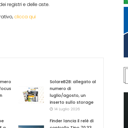
ei registri e delle aste.
rativo,
clicca qui
umero
SolareB2B: allegato al
 focus
numero di
in
luglio/agosto, un
inserto sullo storage
14 Luglio 2026
pe
Finder lancia il relè di
UE a
controllo Tipo 70.33,