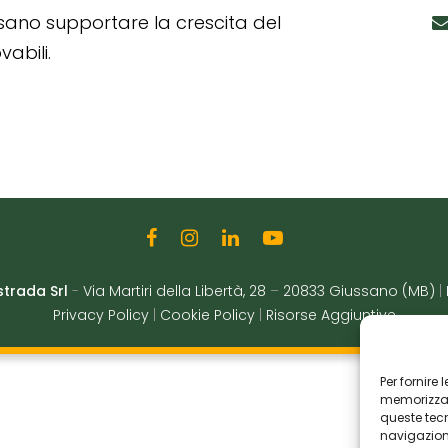
ssano supportare la crescita del
abili.
strada Srl
-
Via Martiri della Libertà, 28
–
20833 Giussano (MB)
|
Privacy Policy
|
Cookie Policy
|
Risorse Aggiuntive
Per fornire
memorizzare
queste tec
navigazione