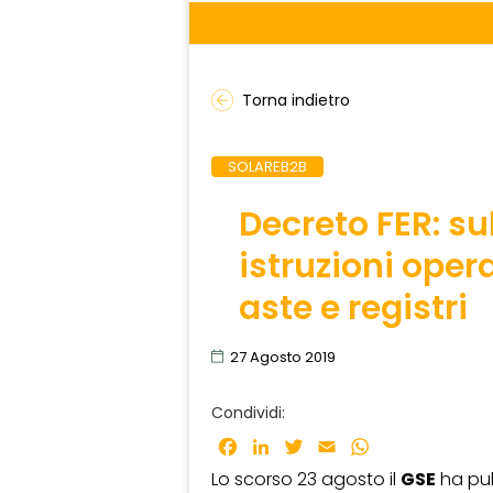
Torna indietro
SOLAREB2B
Decreto FER: sul
istruzioni opera
aste e registri
27 Agosto 2019
Condividi:
Facebook
LinkedIn
Twitter
Email
WhatsApp
Lo scorso 23 agosto il
GSE
ha pub