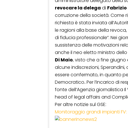
amministratore delegato della so
revocare la delega
di
Fabrizi
corruzione della società. Come rip
richiesta è stata inviata all’Aut
le ragioni alla base della revoc
di fiducia professionale”. Nei gior
sussistenza delle motivazioni re
anche il neo eletto ministro del
Di Maio
, visto che a fine giugno
alcune indiscrezioni, Sperandini,
essere confermato, in quanto per
Democratico
Per l’incarico di 
.
fonte dell’Agenzia giornalistica I
head of legal affairs and Complia
Per altre notizie sul GSE:
Monitoraggio grandi impianti FV