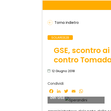
Torna indietro
SOLAREB2B
GSE, scontro ai
contro Tomada;
12 Giugno 2018
Condividi:
Francesco Sperandini,
amministratore delegato
Facebook
LinkedIn
Twitter
Email
WhatsApp
del GSE