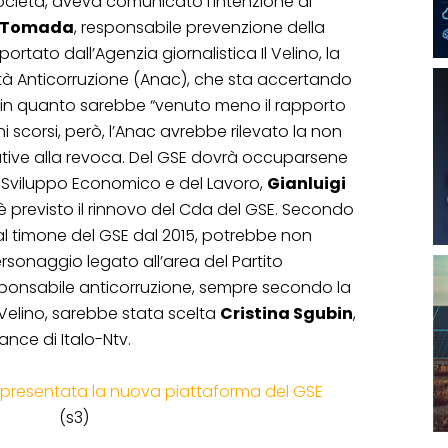
cietà, aveva comunicato l’intenzione di
o Tomada
, responsabile prevenzione della
ortato dall’Agenzia giornalistica Il Velino, la
orità Anticorruzione (Anac), che sta accertando
a, in quanto sarebbe “venuto meno il rapporto
ni scorsi, però, l’Anac avrebbe rilevato la non
lative alla revoca. Del GSE dovrà occuparsene
lo Sviluppo Economico e del Lavoro,
Gianluigi
 è previsto il rinnovo del Cda del GSE. Secondo
 al timone del GSE dal 2015, potrebbe non
sonaggio legato all’area del Partito
responsabile anticorruzione, sempre secondo la
l Velino, sarebbe stata scelta
Cristina Sgubin
,
nce di Italo-Ntv.
: presentata la nuova piattaforma del GSE
(s3)