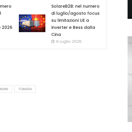
umero
SolareB2B: nel numero
l
di luglio/agosto focus
su limitazioni UE a
e 2026
inverter e Bess dalla
Cina
9 Luglio 2026
NDINI
TOMADA