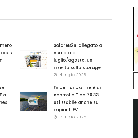
umero
SolareB2B: allegato al
 focus
numero di
in
luglio/agosto, un
inserto sullo storage
14 Luglio 2026
pe
Finder lancia il relè di
UE a
controllo Tipo 70.33,
nesi:
utilizzabile anche su
impianti FV
13 Luglio 2026