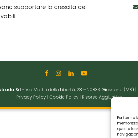
ssano supportare la crescita del
abili.
strada Srl
-
Via Martiri della Libertà, 28
–
20833 Giussano (MB)
|
Privacy Policy
|
Cookie Policy
|
Risorse Aggiuntive
Per fornire
memorizzare
queste tec
navigazione