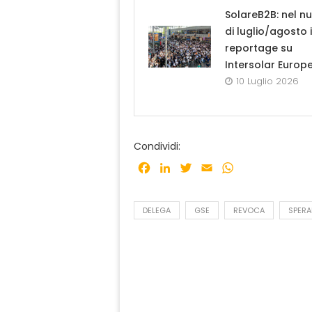
SolareB2B: nel n
di luglio/agosto i
reportage su
Intersolar Europ
10 Luglio 2026
Condividi:
Facebook
LinkedIn
Twitter
Email
WhatsApp
DELEGA
GSE
REVOCA
SPERA