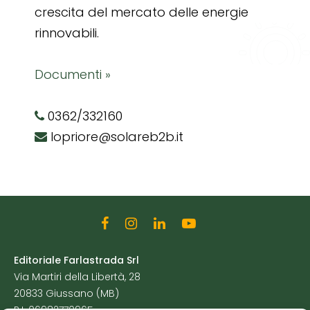
crescita del mercato delle energie
rinnovabili.
Documenti »
0362/332160
lopriore@solareb2b.it
Editoriale Farlastrada Srl
Via Martiri della Libertà, 28
20833 Giussano (MB)
P.I. 06982770965