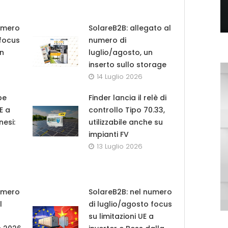
umero
SolareB2B: allegato al
 focus
numero di
in
luglio/agosto, un
inserto sullo storage
14 Luglio 2026
pe
Finder lancia il relè di
UE a
controllo Tipo 70.33,
nesi:
utilizzabile anche su
impianti FV
13 Luglio 2026
umero
SolareB2B: nel numero
l
di luglio/agosto focus
su limitazioni UE a