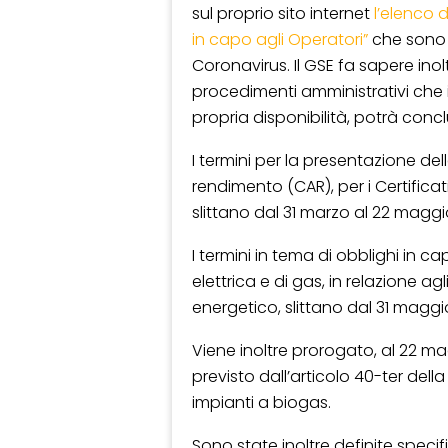
sul proprio sito internet
l’elenco 
in capo agli Operatori”
che sono 
Coronavirus. Il GSE fa sapere ino
procedimenti amministrativi che i
propria disponibilità, potrà conc
I termini per la presentazione de
rendimento (CAR), per i Certificat
slittano dal 31 marzo al 22 maggi
I termini in tema di obblighi in c
elettrica e di gas, in relazione agl
energetico, slittano dal 31 maggio
Viene inoltre prorogato, al 22 m
previsto dall’articolo 40-ter della
impianti a biogas.
Sono state inoltre definite speci