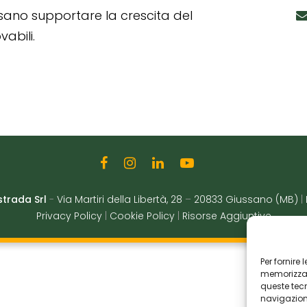
ssano supportare la crescita del
abili.
strada Srl
-
Via Martiri della Libertà, 28
–
20833 Giussano (MB)
|
Privacy Policy
|
Cookie Policy
|
Risorse Aggiuntive
Per fornire
memorizzare
queste tec
navigazione