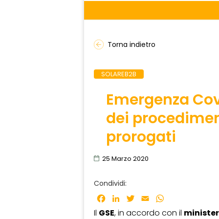
Torna indietro
SOLAREB2B
Emergenza Covi
dei procedimen
prorogati
25 Marzo 2020
Condividi:
Facebook
LinkedIn
Twitter
Email
WhatsApp
Il
GSE
, in accordo con il
minister