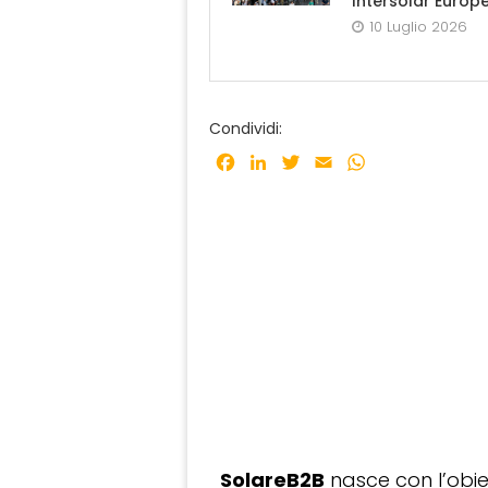
Intersolar Europ
10 Luglio 2026
Condividi:
Facebook
LinkedIn
Twitter
Email
WhatsApp
SolareB2B
nasce con l’obiet