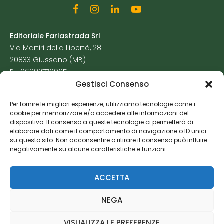
Editoriale Farlastrada Srl
Via Martiri della Libertà, 28
20833 Giussano (MB)
P.I. 06982770965
Gestisci Consenso
Privacy Policy
Per fornire le migliori esperienze, utilizziamo tecnologie come i
Cookie Policy
cookie per memorizzare e/o accedere alle informazioni del
Risorse Aggiuntive
dispositivo. Il consenso a queste tecnologie ci permetterà di
elaborare dati come il comportamento di navigazione o ID unici
su questo sito. Non acconsentire o ritirare il consenso può influire
negativamente su alcune caratteristiche e funzioni.
ACCETTA
NEGA
VISUALIZZA LE PREFERENZE