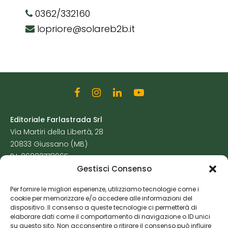
0362/332160
lopriore@solareb2b.it
Editoriale Farlastrada Srl
Via Martiri della Libertà, 28
20833 Giussano (MB)
P.I. 06982770965
Gestisci Consenso
Privacy Policy
Per fornire le migliori esperienze, utilizziamo tecnologie come i
Cookie Policy
cookie per memorizzare e/o accedere alle informazioni del
Risorse Aggiuntive
dispositivo. Il consenso a queste tecnologie ci permetterà di
elaborare dati come il comportamento di navigazione o ID unici
su questo sito. Non acconsentire o ritirare il consenso può influire