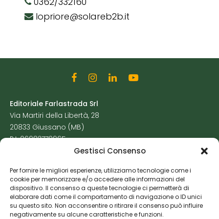
0362/332160
lopriore@solareb2b.it
Editoriale Farlastrada Srl
Via Martiri della Libertà, 28
20833 Giussano (MB)
P.I. 06982770965
Gestisci Consenso
Privacy Policy
Per fornire le migliori esperienze, utilizziamo tecnologie come i
Cookie Policy
cookie per memorizzare e/o accedere alle informazioni del
Risorse Aggiuntive
dispositivo. Il consenso a queste tecnologie ci permetterà di
elaborare dati come il comportamento di navigazione o ID unici
su questo sito. Non acconsentire o ritirare il consenso può influire
negativamente su alcune caratteristiche e funzioni.