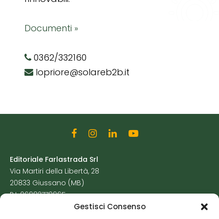
Documenti »
0362/332160
lopriore@solareb2b.it
Editoriale Farlastrada Srl
Via Martiri della Libertà, 28
20833 Giussano (MB)
P.I. 06982770965
Gestisci Consenso
Privacy Policy