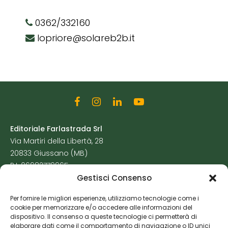
0362/332160
lopriore@solareb2b.it
Editoriale Farlastrada Srl
Via Martiri della Libertà, 28
20833 Giussano (MB)
P.I. 06982770965
Gestisci Consenso
Privacy Policy
Per fornire le migliori esperienze, utilizziamo tecnologie come i
Cookie Policy
cookie per memorizzare e/o accedere alle informazioni del
Risorse Aggiuntive
dispositivo. Il consenso a queste tecnologie ci permetterà di
elaborare dati come il comportamento di navigazione o ID unici