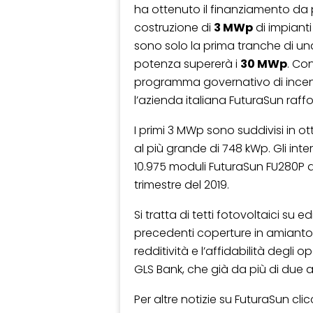
ha ottenuto il finanziamento da 
costruzione di
3 MWp
di impianti
sono solo la prima tranche di una
potenza supererà i
30 MWp
. Co
programma governativo di incentiv
l’azienda italiana FuturaSun raf
I primi 3 MWp sono suddivisi in ott
al più grande di 748 kWp. Gli int
10.975 moduli FuturaSun FU280P 
trimestre del 2019.
Si tratta di tetti fotovoltaici su e
precedenti coperture in amianto. 
redditività e l’affidabilità degli
GLS Bank, che già da più di due a
Per altre notizie su FuturaSun clic