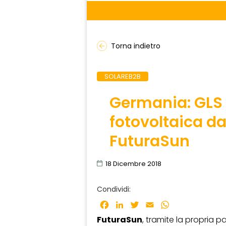
Torna indietro
SOLAREB2B
Germania: GLS 
fotovoltaica d
FuturaSun
18 Dicembre 2018
Condividi:
Facebook
LinkedIn
Twitter
Email
WhatsApp
FuturaSun
, tramite la propria 