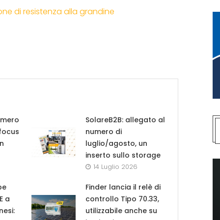
ione di resistenza alla grandine
umero
SolareB2B: allegato al
 focus
numero di
in
luglio/agosto, un
inserto sullo storage
14 Luglio 2026
pe
Finder lancia il relè di
UE a
controllo Tipo 70.33,
nesi:
utilizzabile anche su