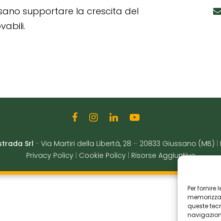
ssano supportare la crescita del
abili.
strada Srl
-
Via Martiri della Libertà, 28
–
20833 Giussano (MB)
|
Privacy Policy
|
Cookie Policy
|
Risorse Aggiuntive
Per fornire
memorizzare
queste tec
navigazione