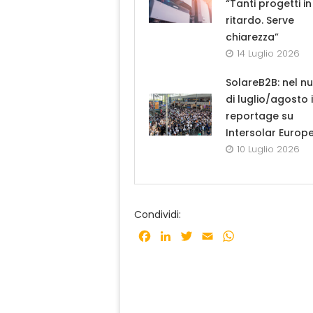
“Tanti progetti in
ritardo. Serve
chiarezza”
14 Luglio 2026
SolareB2B: nel n
di luglio/agosto i
reportage su
Intersolar Europ
10 Luglio 2026
Condividi:
Facebook
LinkedIn
Twitter
Email
WhatsApp