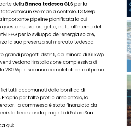
parte della
Banca tedesca GLS
per la
 fotovoltaici in Germania centrale. I 3 MWp
 importante pipeline pianificata la cui
n questo nuovo progetto, nato all’interno del
i EEG per lo sviluppo dell’energia solare,
forza la sua presenza sul mercato tedesco.
o grandi progetti distinti, dal minore di 161 kWp
erventi vedono l’installazione complessiva di
da 280 Wp e saranno completati entro il primo
difici tutti accomunati dalla bonifica di
Proprio per l’alto profilo ambientale, la
 operatori, la commessa è stata finanziata da
nni sta finanziando progetti di FuturaSun.
ca qui: