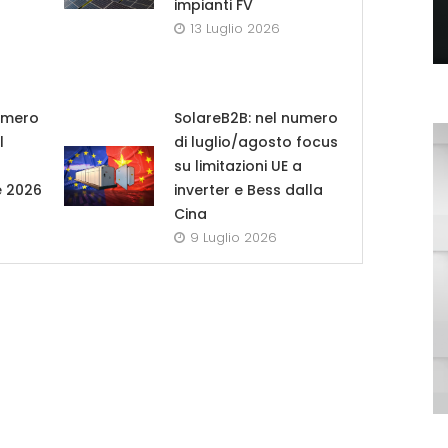
impianti FV
13 Luglio 2026
umero
SolareB2B: nel numero
l
di luglio/agosto focus
su limitazioni UE a
e 2026
inverter e Bess dalla
Cina
9 Luglio 2026