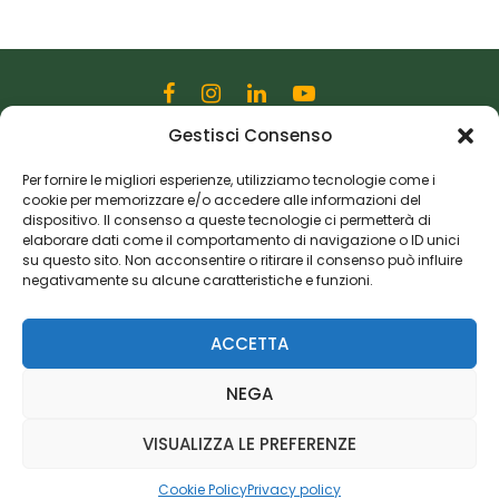
Gestisci Consenso
Editoriale Farlastrada Srl
Via Martiri della Libertà, 28
Per fornire le migliori esperienze, utilizziamo tecnologie come i
cookie per memorizzare e/o accedere alle informazioni del
20833 Giussano (MB)
dispositivo. Il consenso a queste tecnologie ci permetterà di
P.I. 06982770965
elaborare dati come il comportamento di navigazione o ID unici
su questo sito. Non acconsentire o ritirare il consenso può influire
negativamente su alcune caratteristiche e funzioni.
Privacy Policy
Cookie Policy
Risorse Aggiuntive
ACCETTA
NEGA
VISUALIZZA LE PREFERENZE
Cookie Policy
Privacy policy