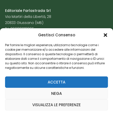
Editoriale Farlastrada Srl
Via Martiri della Libertà, 28
20833 Giussano (MB)
P.I. 06982770965
Gestisci Consenso
Privacy Policy
Per fornire le migliori esperienze, utilizziamo tecnologie come i
Cookie Policy
cookie per memorizzare e/o accedere alle informazioni del
Risorse Aggiuntive
dispositivo. Il consenso a queste tecnologie ci permetterà di
elaborare dati come il comportamento di navigazione o ID unici
su questo sito. Non acconsentire o ritirare il consenso può influire
negativamente su alcune caratteristiche e funzioni.
ACCETTA
NEGA
VISUALIZZA LE PREFERENZE