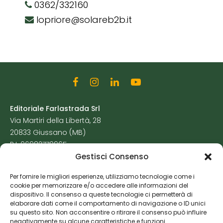
0362/332160
lopriore@solareb2b.it
Editoriale Farlastrada Srl
Via Martiri della Libertà, 28
20833 Giussano (MB)
P.I. 06982770965
Gestisci Consenso
Privacy Policy
Per fornire le migliori esperienze, utilizziamo tecnologie come i
Cookie Policy
cookie per memorizzare e/o accedere alle informazioni del
Risorse Aggiuntive
dispositivo. Il consenso a queste tecnologie ci permetterà di
elaborare dati come il comportamento di navigazione o ID unici
su questo sito. Non acconsentire o ritirare il consenso può influire
negativamente su alcune caratteristiche e funzioni.