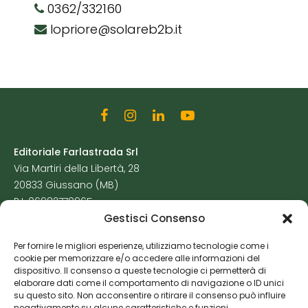
0362/332160
lopriore@solareb2b.it
Editoriale Farlastrada Srl
Via Martiri della Libertà, 28
20833 Giussano (MB)
P.I. 06982770965
Gestisci Consenso
Privacy Policy
Per fornire le migliori esperienze, utilizziamo tecnologie come i
Cookie Policy
cookie per memorizzare e/o accedere alle informazioni del
Risorse Aggiuntive
dispositivo. Il consenso a queste tecnologie ci permetterà di
elaborare dati come il comportamento di navigazione o ID unici
su questo sito. Non acconsentire o ritirare il consenso può influire
negativamente su alcune caratteristiche e funzioni.