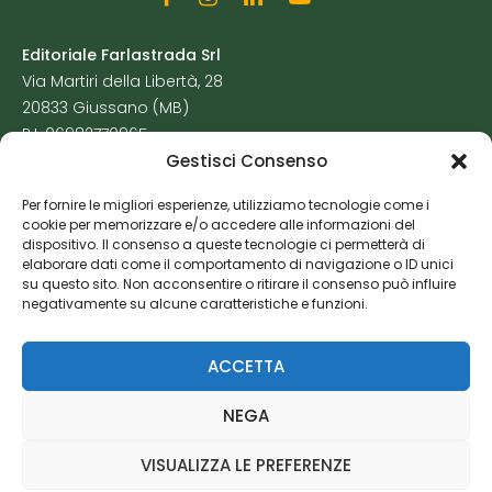
Editoriale Farlastrada Srl
Via Martiri della Libertà, 28
20833 Giussano (MB)
P.I. 06982770965
Gestisci Consenso
Privacy Policy
Per fornire le migliori esperienze, utilizziamo tecnologie come i
Cookie Policy
cookie per memorizzare e/o accedere alle informazioni del
Risorse Aggiuntive
dispositivo. Il consenso a queste tecnologie ci permetterà di
elaborare dati come il comportamento di navigazione o ID unici
su questo sito. Non acconsentire o ritirare il consenso può influire
negativamente su alcune caratteristiche e funzioni.
ACCETTA
NEGA
VISUALIZZA LE PREFERENZE