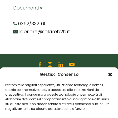
Documenti »
0362/332160
lopriore@solareb2b.it
Gestisci Consenso
Editoriale Farlastrada Srl
Via Martiri della Libertà, 28
Per fornire le migliori esperienze, utilizziamo tecnologie come i
cookie per memorizzare e/o accedere alle informazioni del
20833 Giussano (MB)
dispositivo. Il consenso a queste tecnologie ci permetterà di
P.I. 06982770965
elaborare dati come il comportamento di navigazione o ID unici
su questo sito. Non acconsentire o ritirare il consenso può influire
negativamente su alcune caratteristiche e funzioni.
Privacy Policy
Cookie Policy