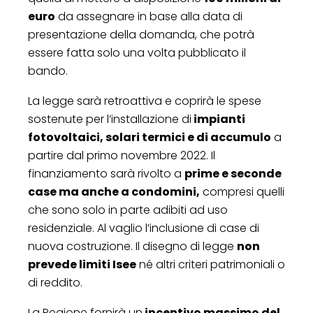
euro
da assegnare in base alla data di
presentazione della domanda, che potrà
essere fatta solo una volta pubblicato il
bando.
La legge sarà retroattiva e coprirà le spese
sostenute per l’installazione di
impianti
fotovoltaici, solari termici e di accumulo
a
partire dal primo novembre 2022. Il
finanziamento sarà rivolto a
prime e seconde
case ma anche a condomini,
compresi quelli
che sono solo in parte adibiti ad uso
residenziale. Al vaglio l’inclusione di case di
nuova costruzione. Il disegno di legge
non
prevede limiti Isee
né altri criteri patrimoniali o
di reddito.
La Regione fornirà un
incentivo massimo del