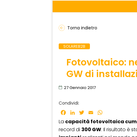
Torna indietro
SOLAREB2B
Fotovoltaico: n
GW di installazi
27 Gennaio 2017
Condividi:
Facebook
LinkedIn
Twitter
Email
WhatsApp
La
capacità fotovoltaica cum
record di
300 GW
. Il risultato è