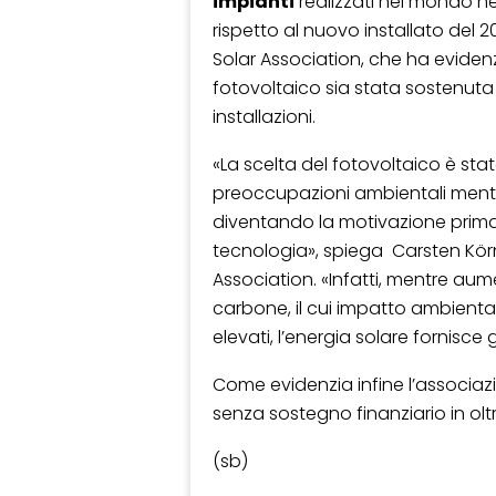
impianti
realizzati nel mondo ne
rispetto al nuovo installato del 2
Solar Association, che ha evide
fotovoltaico sia stata sostenuta 
installazioni.
«La scelta del fotovoltaico è st
preoccupazioni ambientali ment
diventando la motivazione primar
tecnologia», spiega Carsten Körn
Association. «Infatti, mentre aume
carbone, il cui impatto ambiental
elevati, l’energia solare fornisce
Come evidenzia infine l’associazi
senza sostegno finanziario in ol
(sb)