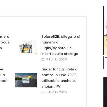
umero
SolareB2B: allegato al
 focus
numero di
in
luglio/agosto, un
inserto sullo storage
14 Luglio 2026
pe
Finder lancia il relè di
UE a
controllo Tipo 70.33,
nesi:
utilizzabile anche su
impianti FV
13 Luglio 2026