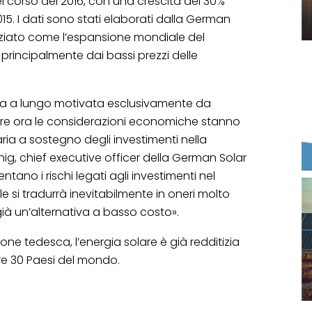
l corso del 2016, con una crescita del 30%
015. I dati sono stati elaborati dalla German
nziato come l’espansione mondiale del
principalmente dai bassi prezzi delle
ata a lungo motivata esclusivamente da
re ora le considerazioni economiche stanno
ia a sostegno degli investimenti nella
ig, chief executive officer della German Solar
ntano i rischi legati agli investimenti nel
e si tradurrà inevitabilmente in oneri molto
 già un’alternativa a basso costo».
one tedesca, l’energia solare è già redditizia
tre 30 Paesi del mondo.