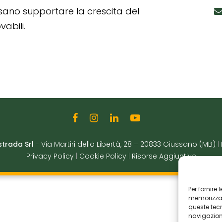
ssano supportare la crescita del
abili.
strada Srl
-
Via Martiri della Libertà, 28
–
20833 Giussano (MB)
|
Privacy Policy
|
Cookie Policy
|
Risorse Aggiuntive
Per fornire
memorizzare
queste tec
navigazione