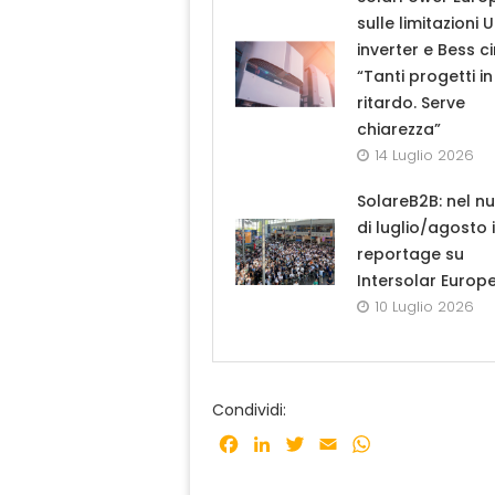
sulle limitazioni 
inverter e Bess ci
“Tanti progetti in
ritardo. Serve
chiarezza”
14 Luglio 2026
SolareB2B: nel n
di luglio/agosto i
reportage su
Intersolar Europ
10 Luglio 2026
Condividi:
Facebook
LinkedIn
Twitter
Email
WhatsApp