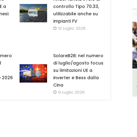
UE a
controllo Tipo 70.33,
nesi:
utilizzabile anche su
impianti FV
13 Luglio 2026
umero
SolareB2B: nel numero
l
di luglio/agosto focus
su limitazioni UE a
e 2026
inverter e Bess dalla
Cina
9 Luglio 2026