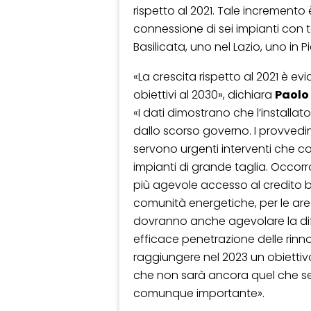
rispetto al 2021. Tale incremento
connessione di sei impianti con ta
Basilicata, uno nel Lazio, uno in 
«La crescita rispetto al 2021 è e
obiettivi al 2030», dichiara
Paolo
«I dati dimostrano che l’installat
dallo scorso governo. I provvedim
servono urgenti interventi che co
impianti di grande taglia. Occorr
più agevole accesso al credito ba
comunità energetiche, per le are
dovranno anche agevolare la dif
efficace penetrazione delle rinno
raggiungere nel 2023 un obiettiv
che non sarà ancora quel che se
comunque importante».