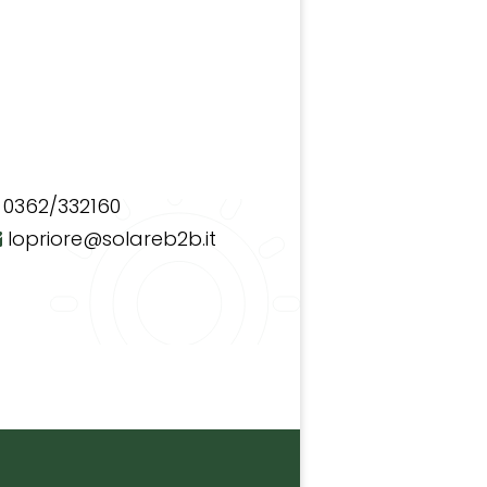
0362/332160
lopriore@solareb2b.it