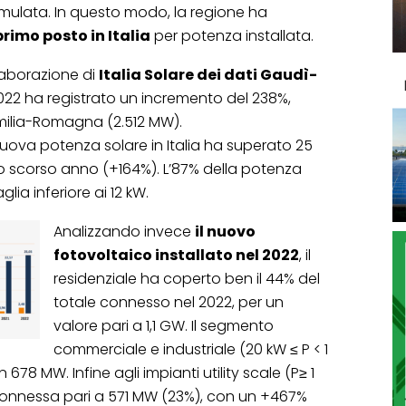
mulata. In questo modo, la regione ha
primo posto in Italia
per potenza installata.
laborazione di
Italia Solare dei dati Gaudì-
022 ha registrato un incremento del 238%,
milia-Romagna (2.512 MW).
uova potenza solare in Italia ha superato 25
lo scorso anno (+164%). L’87% della potenza
lia inferiore ai 12 kW.
Analizzando invece
il nuovo
fotovoltaico installato nel 2022
, il
residenziale ha coperto ben il 44% del
totale connesso nel 2022, per un
valore pari a 1,1 GW. Il segmento
commerciale e industriale (20 kW ≤ P < 1
678 MW. Infine agli impianti utility scale (P≥ 1
connessa pari a 571 MW (23%), con un +467%