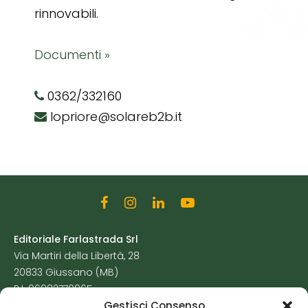
rinnovabili.
Documenti »
0362/332160
lopriore@solareb2b.it
Editoriale Farlastrada Srl
Via Martiri della Libertà, 28
20833 Giussano (MB)
P.I. 06982770965
Gestisci Consenso