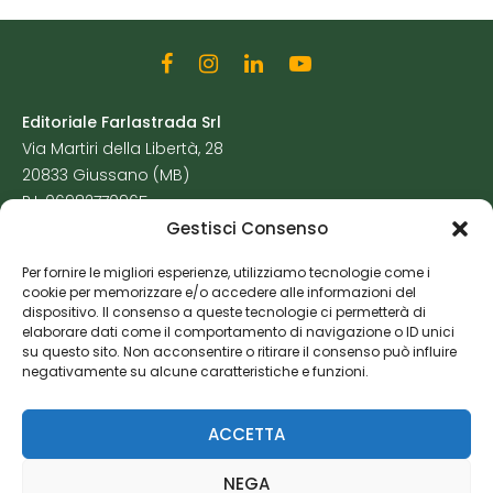
Editoriale Farlastrada Srl
Via Martiri della Libertà, 28
20833 Giussano (MB)
P.I. 06982770965
Gestisci Consenso
Privacy Policy
Per fornire le migliori esperienze, utilizziamo tecnologie come i
Cookie Policy
cookie per memorizzare e/o accedere alle informazioni del
Risorse Aggiuntive
dispositivo. Il consenso a queste tecnologie ci permetterà di
elaborare dati come il comportamento di navigazione o ID unici
su questo sito. Non acconsentire o ritirare il consenso può influire
negativamente su alcune caratteristiche e funzioni.
ACCETTA
NEGA