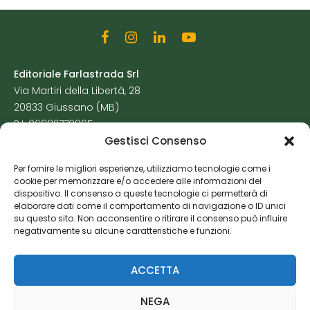
Editoriale Farlastrada Srl
Via Martiri della Libertà, 28
20833 Giussano (MB)
P.I. 06982770965
Gestisci Consenso
Privacy Policy
Per fornire le migliori esperienze, utilizziamo tecnologie come i
Cookie Policy
cookie per memorizzare e/o accedere alle informazioni del
Risorse Aggiuntive
dispositivo. Il consenso a queste tecnologie ci permetterà di
elaborare dati come il comportamento di navigazione o ID unici
su questo sito. Non acconsentire o ritirare il consenso può influire
negativamente su alcune caratteristiche e funzioni.
ACCETTA
NEGA