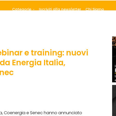
Categorie
Iscriviti alla newsletter
Chi Siamo
binar e training: nuovi
a Energia Italia,
enec
alia, Coenergia e Senec hanno annunciato