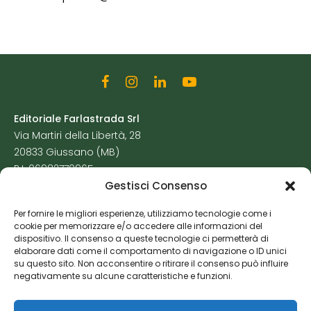
Editoriale Farlastrada Srl
Via Martiri della Libertà, 28
20833 Giussano (MB)
P.I. 06982770965
Gestisci Consenso
Privacy Policy
Per fornire le migliori esperienze, utilizziamo tecnologie come i
Cookie Policy
cookie per memorizzare e/o accedere alle informazioni del
Risorse Aggiuntive
dispositivo. Il consenso a queste tecnologie ci permetterà di
elaborare dati come il comportamento di navigazione o ID unici
su questo sito. Non acconsentire o ritirare il consenso può influire
negativamente su alcune caratteristiche e funzioni.