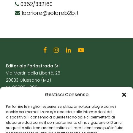
0362/332160
lopriore@solareb2b.it
Editoriale Farlastrada Srl
Via Martiri della Libertà, 28
20833 Giussano (MB)
P.I. 06982770965
Gestisci Consenso
Privacy Policy
Per fornire le migliori esperienze, utilizziamo tecnologie come i
Cookie Policy
cookie per memorizzare e/o accedere alle informazioni del
Risorse Aggiuntive
dispositivo. Il consenso a queste tecnologie ci permetterà di
elaborare dati come il comportamento di navigazione o ID unici
su questo sito. Non acconsentire o ritirare il consenso può influire