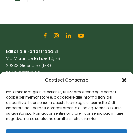
Editoriale Farlastrada Srl
Via Martiri della Libertà, 28
20833 Giussano (MB)
P.I. 06982770965
Gestisci Consenso
Privacy Policy
Per fornire le migliori esperienze, utilizziamo tecnologie come i
Cookie Policy
cookie per memorizzare e/o accedere alle informazioni del
Risorse Aggiuntive
dispositivo. Il consenso a queste tecnologie ci permetterà di
elaborare dati come il comportamento di navigazione o ID unici
su questo sito. Non acconsentire o ritirare il consenso può influire
negativamente su alcune caratteristiche e funzioni.